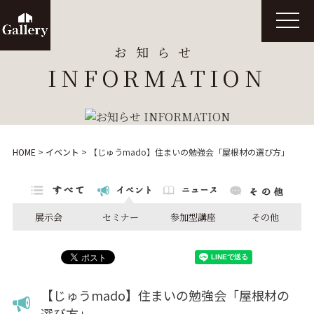
t
o
g
お知らせ
g
l
INFORMATION
e
n
a
v
i
g
a
t
HOME
>
イベント
>
【じゅうmado】住まいの勉強会「屋根材の選び方」
i
o
n
展示会
セミナー
参加型講座
その他
【じゅうmado】住まいの勉強会「屋根材の
選び方」