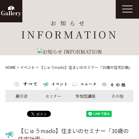
t
o
g
お知らせ
g
l
INFORMATION
e
n
a
v
i
g
a
t
HOME
>
イベント
>
【じゅうmado】住まいのセミナー「30歳の住宅計画」
i
o
n
展示会
セミナー
参加型講座
その他
【じゅうmado】住まいのセミナー「30歳の
住宅計画」