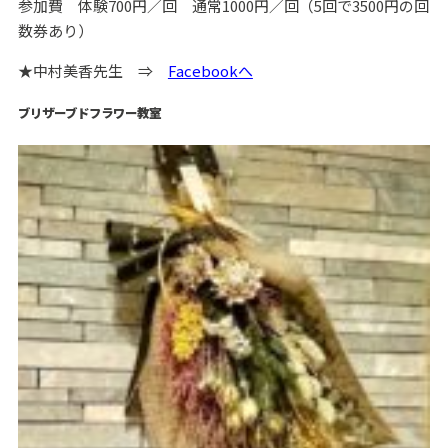
参加費 体験700円／回 通常1000円／回（5回で3500円の回
数券あり）
★中村美香先生 ⇒
Facebookへ
ブリザーブドフラワー教室