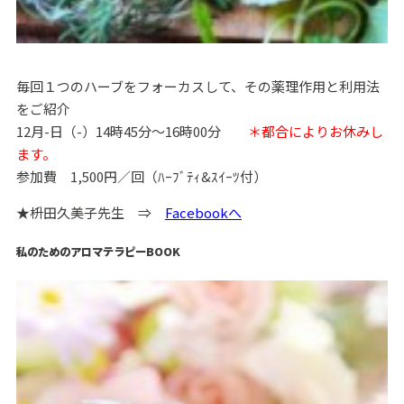
毎回１つのハーブをフォーカスして、その薬理作用と利用法
をご紹介
12月-日（-）14時45分～16時00分
＊都合によりお休みし
ます。
参加費 1,500円／回（ﾊｰﾌﾞﾃｨ&ｽｲｰﾂ付）
★枡田久美子先生 ⇒
Facebookへ
私のためのアロマテラピーBOOK