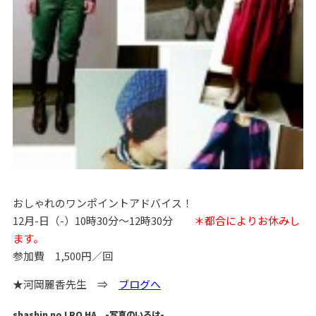
おしゃれのワンポイントアドバイス！
12月-日（-）10時30分～12時30分
＊都合によりお休みし
ます。
参加費 1,500円／回
★河岡麗香先生 ⇒
ブログへ
shashin no I RO HA -写真のいろは-