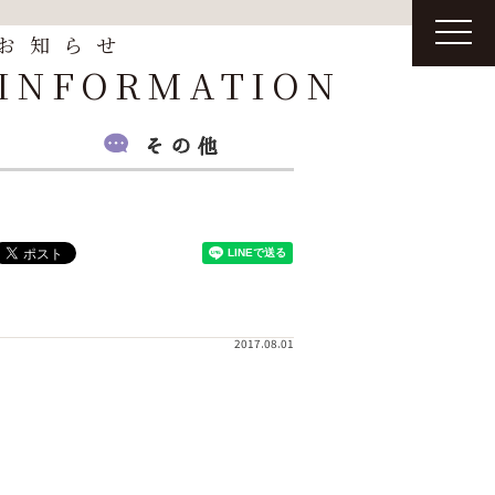
t
お知らせ
o
g
INFORMATION
g
l
e
n
a
v
i
g
a
t
i
o
n
2017.08.01