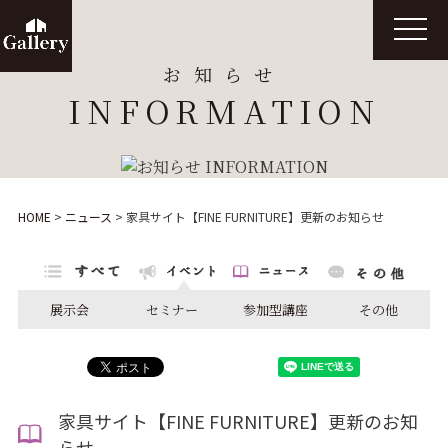
t
o
g
お知らせ
g
l
INFORMATION
e
n
a
v
i
g
a
t
HOME
>
ニュース
>
家具サイト【FINE FURNITURE】更新のお知らせ
i
o
n
展示会
セミナー
参加型講座
その他
家具サイト【FINE FURNITURE】更新のお知
らせ